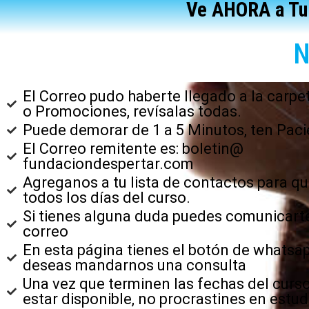
Ve AHORA a Tu 
N
El Correo pudo haberte llegado a la carp
o Promociones, revísalas todas.
Puede demorar de 1 a 5 Minutos, ten Paci
El Correo remitente es: boletin@
fundaciondespertar.com
Agreganos a tu lista de contactos para qu
todos los días del curso.
Si tienes alguna duda puedes comunicart
correo
En esta página tienes el botón de whatsap
deseas mandarnos una consulta
Una vez que terminen las fechas del curso
estar disponible, no procrastines en estud