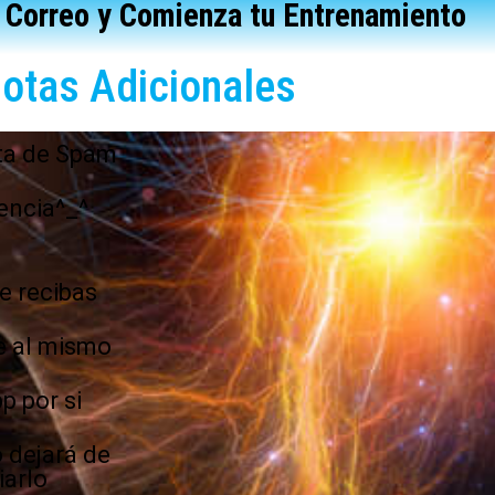
Correo y Comienza tu Entrenamiento
otas Adicionales
eta de Spam
encia^_^
e recibas
e al mismo
p por si
 dejará de
iarlo