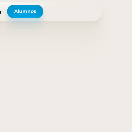
Alumnos
g