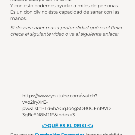
Y con esto podemos ayudar a miles de personas.
Es un don divino ésta capacidad de sanar con las
manos.
Si deseas saber mas a profundidad qué es el Reiki
checa el siguiente vídeo o ve al siguiente enlace:
https://www.youtube.com/watch?
v=o2lryXrE-
pw&list=PLd6hAGqJo4gSOR0GFnI9VD
3gBcEN8MJ1F&index=3
👉QUÉ ES EL REIKI 👈
Por eso en
Fundación Despertar
, hemos decidido