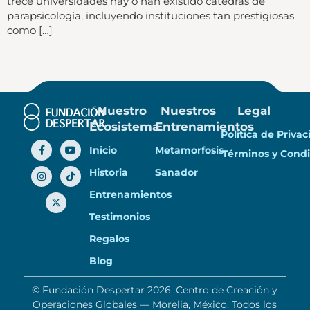
trece universidades hay o han existido cátedras de
parapsicología, incluyendo instituciones tan prestigiosas
como […]
Nuestro
Nuestros
Legal
Ecosistema
Entrenamientos
Política de Priva
Inicio
Metamorfosis
Términos y Condi
Historia
Sanador
Entrenamientos
Testimonios
Regalos
Blog
© Fundación Despertar 2026. Centro de Creación y
Operaciones Globales — Morelia, México. Todos los