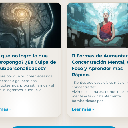
 qué no logro lo que
11 Formas de Aumentar
ropongo? ¿Es Culpa de
Concentración Mental, 
Subpersonalidades?
Foco y Aprender más
Rápido.
bre por qué muchas veces nos
nemos algo, pero nos
¿Sientes que cada día es más difíc
aboteamos, procrastinamos y al
concentrarte?
no lo logramos, aunque lo
Vivimos en una era donde nuest
mente está constantemente
bombardeada por
 más »
Leer más »