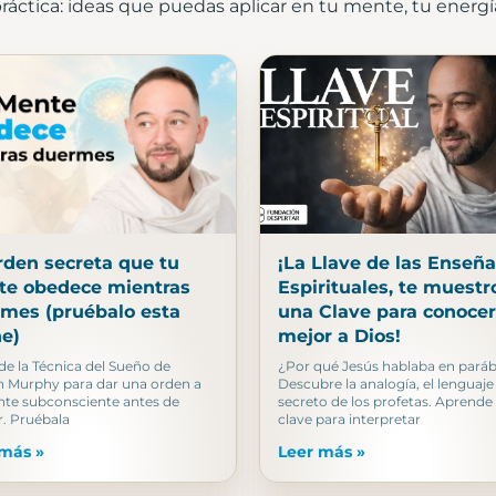
práctica: ideas que puedas aplicar en tu mente, tu energía 
rden secreta que tu
¡La Llave de las Enseñ
e obedece mientras
Espirituales, te muestr
mes (pruébalo esta
una Clave para conocer
e)
mejor a Dios!
e la Técnica del Sueño de
¿Por qué Jesús hablaba en pará
 Murphy para dar una orden a
Descubre la analogía, el lenguaje
te subconsciente antes de
secreto de los profetas. Aprende 
. Pruébala
clave para interpretar
 más »
Leer más »