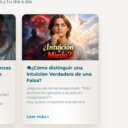
y tu día a día.
anzas
👁️¿Cómo distinguir una
o
Intuición Verdadera de una
Falsa?
¿Alguna vez te has preguntado: “Esto
es intuición genuina o es solo mi
bolas?
imaginación”?
Hoy quiero mostrarte una técnica
la
Leer más »