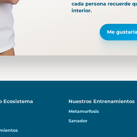
cada persona recuerde qu
interior.
Me gustarí
o Ecosistema
Nuestros Entrenamientos
Metamorfosis
Sanador
mientos