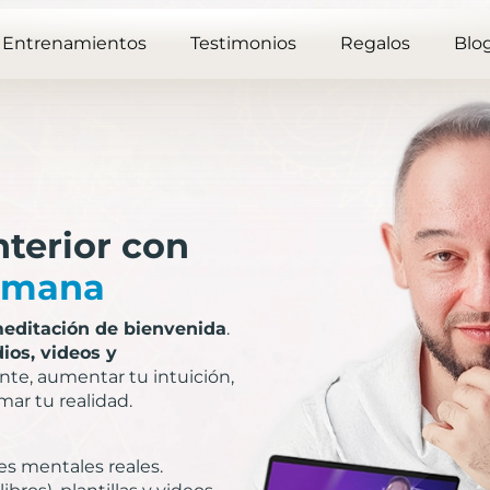
Entrenamientos
Testimonios
Regalos
Blo
nterior con
semana
meditación de bienvenida
.
ios, videos y
nte, aumentar tu intuición,
mar tu realidad.
s mentales reales.