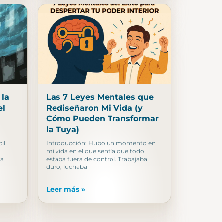
 la
Las 7 Leyes Mentales que
el
Rediseñaron Mi Vida (y
Cómo Pueden Transformar
la Tuya)
il
Introducción: Hubo un momento en
mi vida en el que sentía que todo
ra
estaba fuera de control. Trabajaba
duro, luchaba
Leer más »