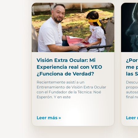
Visión Extra Ocular: Mi
¿Por
Experiencia real con VEO
me p
¿Funciona de Verdad?
las 
Recientemente asistí a un
Descu
Entrenamiento de Visión Extra Ocular
propo
con el Fundador de la Técnica: Noé
autos
Esperón. Y en este
final 
Leer más »
Leer