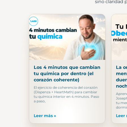
sino claridad 
Los 4 minutos que cambian
La o
tu química por dentro (el
ment
corazón coherente)
duer
noch
El ejercicio de coherencia del corazón
(Dispenza + HeartMath) para cambiar
Aprend
tu química interior en 4 minutos. Paso
Joseph
a paso,
tu men
dormir
Leer más »
Leer