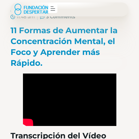
Fundación Despertar
agosto 28, 2025
11:48 am
3 Comments
11 Formas de Aumentar la
Concentración Mental, el
Foco y Aprender más
Rápido.
Transcripción del Vídeo