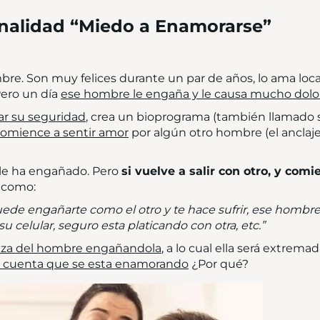
nalidad “Miedo a Enamorarse”
e. Son muy felices durante un par de años, lo ama loc
Pero un día
ese hombre le engaña y le causa mucho dolor, 
ar su seguridad
, crea un bioprograma (también llamado
omience a sentir amor
por algún otro hombre (el anclaj
 le ha engañado. Pero
si vuelve a salir con otro, y comi
s como:
uede engañarte como el otro y te hace sufrir, ese hombr
su celular, seguro esta platicando con otra, etc.”
za del hombre engañandola
, a lo cual ella será extre
 de cuenta que se esta enamorando
¿Por qué?