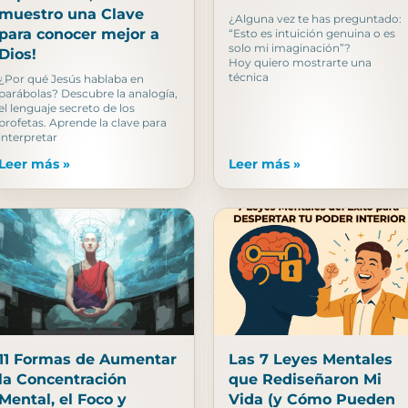
muestro una Clave
¿Alguna vez te has preguntado:
para conocer mejor a
“Esto es intuición genuina o es
solo mi imaginación”?
Dios!
Hoy quiero mostrarte una
técnica
¿Por qué Jesús hablaba en
parábolas? Descubre la analogía,
el lenguaje secreto de los
profetas. Aprende la clave para
interpretar
Leer más »
Leer más »
11 Formas de Aumentar
Las 7 Leyes Mentales
la Concentración
que Rediseñaron Mi
Mental, el Foco y
Vida (y Cómo Pueden