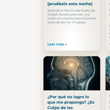
(pruébalo esta noche)
Aprende la Técnica del Sueño de
Joseph Murphy para dar una
orden a tu mente subconsciente
antes de dormir. Pruébala
Leer más »
¿Por qué no logro lo
que me propongo? ¿Es
Culpa de las