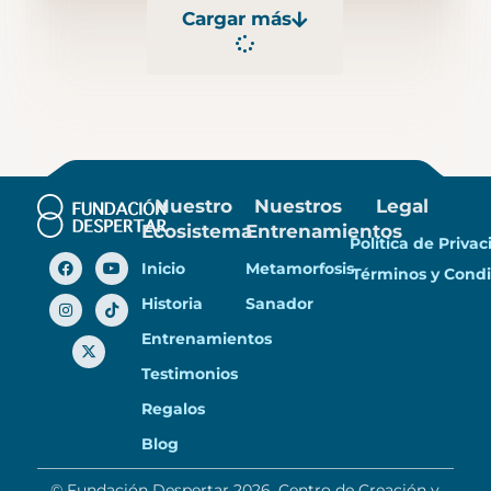
Cargar más
Nuestro
Nuestros
Legal
Ecosistema
Entrenamientos
Política de Priva
Inicio
Metamorfosis
Términos y Condi
Historia
Sanador
Entrenamientos
Testimonios
Regalos
Blog
© Fundación Despertar 2026. Centro de Creación y