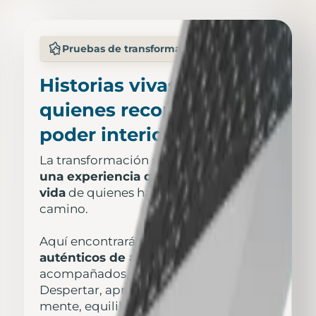
Pruebas de transformación real
Historias vivas de
quienes recordaron su
poder interior.
La transformación no es una teoría:
es
una experiencia que se refleja en la
vida
de quienes han recorrido este
camino.
Aquí encontrarás
testimonios
auténticos de alumnos
que,
acompañados por la Fundación
Despertar, aprendieron a entrenar su
mente, equilibrar su energía y