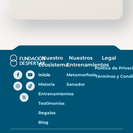
Nuestro
Nuestros
Legal
Ecosistema
Entrenamientos
Política de Priva
Inicio
Metamorfosis
Términos y Condi
Historia
Sanador
Entrenamientos
Testimonios
Regalos
Blog